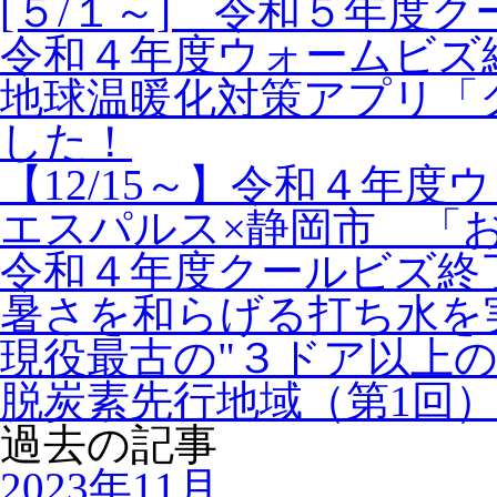
[５/１～] 令和５年度
令和４年度ウォームビズ
地球温暖化対策アプリ「
した！
【12/15～】令和４年
エスパルス×静岡市 「
令和４年度クールビズ終
暑さを和らげる打ち水を
現役最古の"３ドア以上の
脱炭素先行地域（第1回
過去の記事
2023年11月