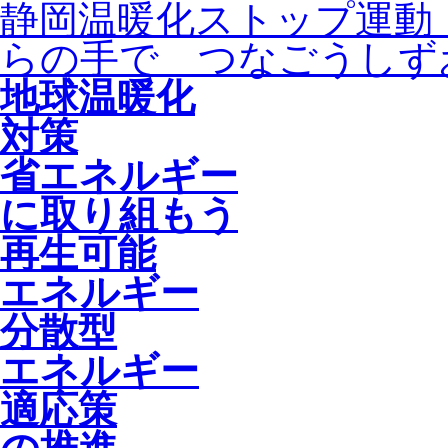
静岡温暖化ストップ運動
らの手で つなごうしず
地球温暖化
対策
省エネルギー
に取り組もう
再生可能
エネルギー
分散型
エネルギー
適応策