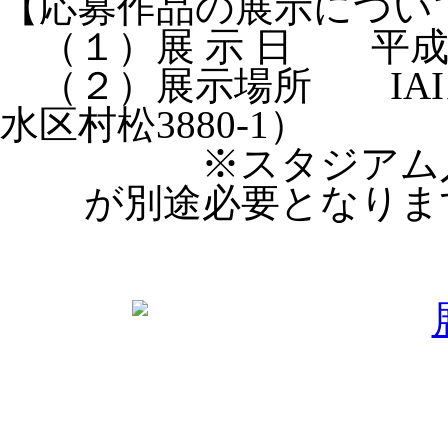
【応募作品の展示につい
（１）展 示 日 平成3
（２）展示場所 IAI
水区村松3880-1）
※スタジアム入
が別途必要となりま