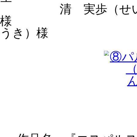
清 実歩（せい
うき）
様