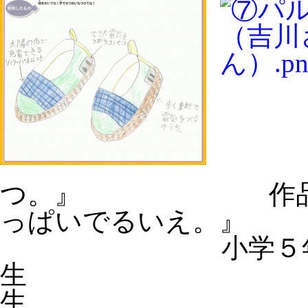
つ
。』
作品
っぱいでるいえ。
』
小学５
生 
生