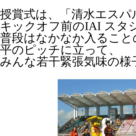
授賞式は、「清水エスパ
キックオフ前のIAI ス
普段はなかなか入ることの
平のピッチに立って、
みんな若干緊張気味の様