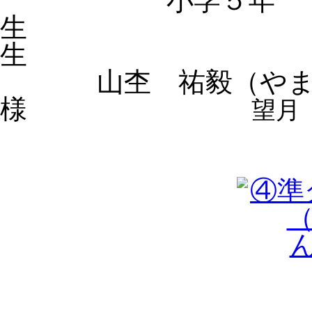
小学５年
生 
生
山杢 祐毅（や
様
望月