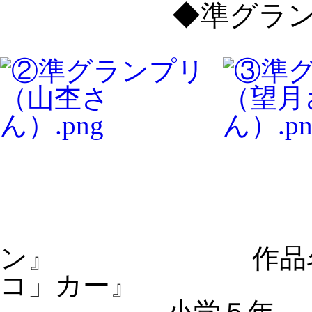
◆準グラ
ン
』
作品名
コ」カー
』