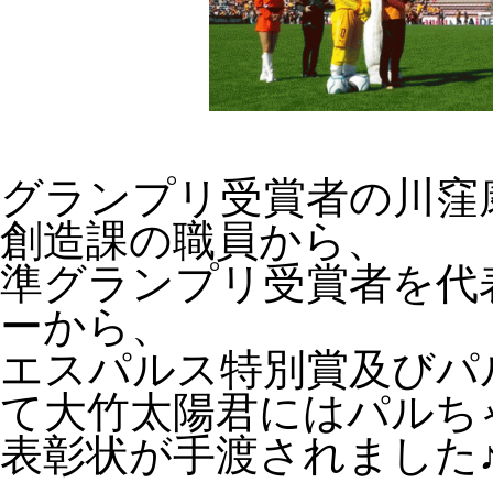
グランプリ受賞者の川窪
創造課の職員から、
準グランプリ受賞者を代
ーから、
エスパルス特別賞及びパ
て大竹太陽君にはパルち
表彰状が手渡されました