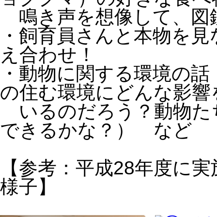
鳴き声を想像して、図
・飼育員さんと本物を見
え合わせ！
・動物に関する環境の話
の住む環境にどんな影響
いるのだろう？動物た
できるかな？） など
【参考：平成28年度に
様子】