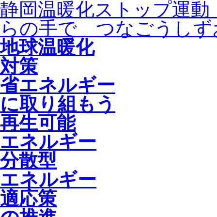
静岡温暖化ストップ運動
らの手で つなごうしず
地球温暖化
対策
省エネルギー
に取り組もう
再生可能
エネルギー
分散型
エネルギー
適応策