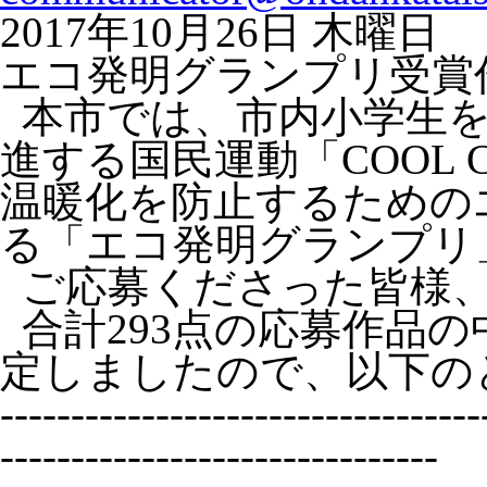
2017年10月26日 木曜日
エコ発明グランプリ受賞
本市では、市内小学生を
進する国民運動「COOL 
温暖化を防止するための
る「エコ発明グランプリ
ご応募くださった皆様、
合計293点の応募作品
定しましたので、以下の
----------------------------------
-------------------------------