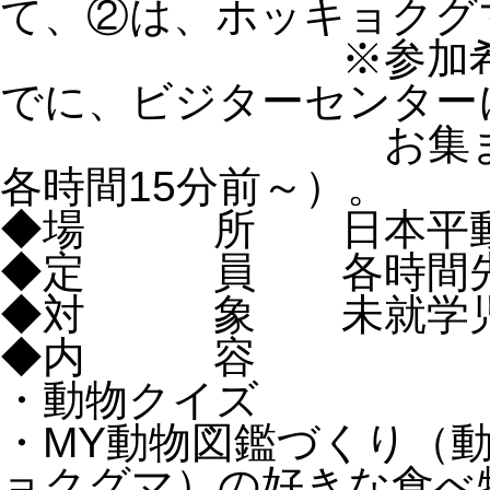
て、②は、ホッキョクグ
※参加希望者は
でに、ビジターセンター
お集まりくださ
各時間15分前～）。
◆場 所
日本平動
◆定 員
各時間先
◆対 象
未就学児
◆内 容
・動物クイズ
・MY動物図鑑づくり（
ョクグマ）の好きな食べ