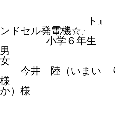
ト
ンドセル発電機☆』
小学６年生
男 小
女
今井 陸（いまい 
様 坪井 夢
か）様