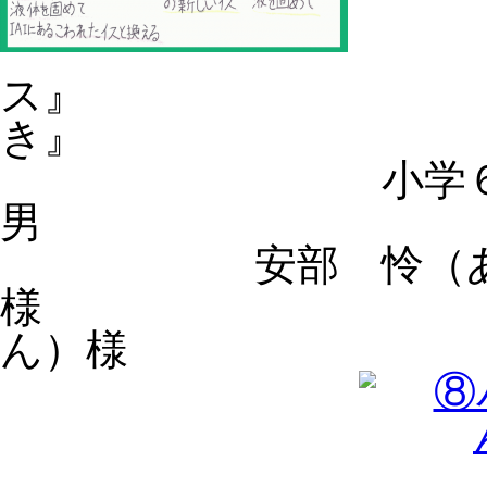
ス』 作品名
き』
小学６
男 小学
安部 怜（あべ
様 佐塚 駿
ん）様