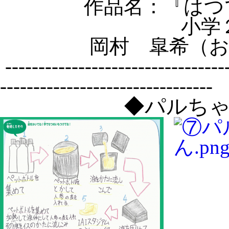
作品名：『はつ
小学
岡村 皐希（
----------------------------------
--------------------------------
◆パルち