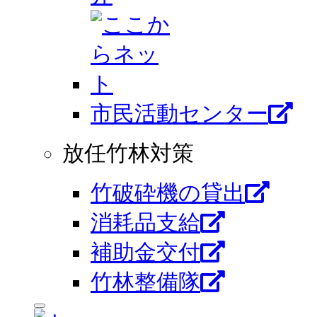
市⺠活動センター
放任竹林対策
竹破砕機の貸出
消耗品支給
補助金交付
竹林整備隊