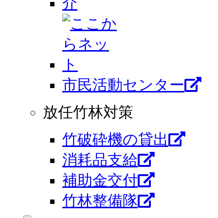
市⺠活動センター
放任竹林対策
竹破砕機の貸出
消耗品支給
補助金交付
竹林整備隊