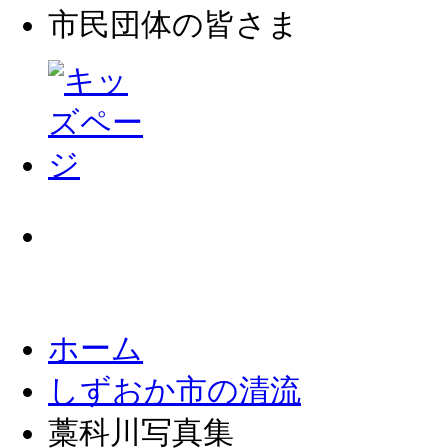
市民団体
の皆さま
ホーム
しずおか市の清流
藁科川写真集