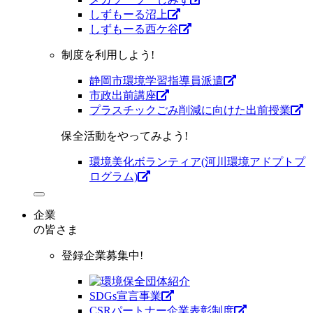
しずもーる沼上
しずもーる⻄ケ谷
制度を利用しよう!
静岡市環境学習指導員派遣
市政出前講座
プラスチックごみ削減に向けた出前授業
保全活動をやってみよう!
環境美化ボランティア(河川環境アドプトプ
ログラム)
企業
の皆さま
登録企業募集中!
SDGs宣言事業
CSRパートナー企業表彰制度