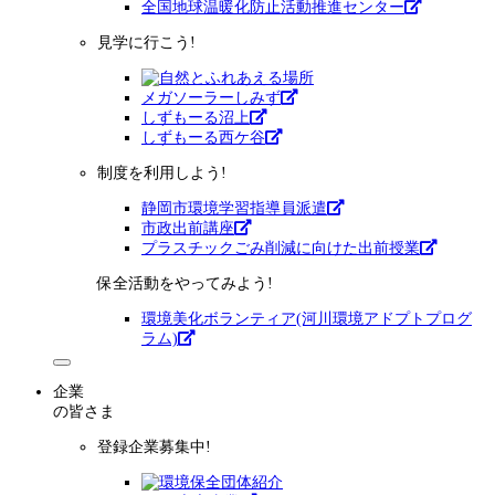
全国地球温暖化防止活動推進センター
見学に行こう!
メガソーラーしみず
しずもーる沼上
しずもーる⻄ケ谷
制度を利用しよう!
静岡市環境学習指導員派遣
市政出前講座
プラスチックごみ削減に向けた出前授業
保全活動をやってみよう!
環境美化ボランティア(河川環境アドプトプログ
ラム)
企業
の皆さま
登録企業募集中!