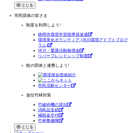
とじる
市民団体
の皆さま
制度を利用しよう!
静岡市環境学習指導員派遣
環境美化ボランティア (河川環境アドプトプログ
ラム)
河川・愛護活動報償金
リバーフレンドシップ制度
他の団体と連携しよう!
市⺠活動センター
放任竹林対策
竹破砕機の貸出
消耗品支給
補助金交付
竹林整備隊
とじる