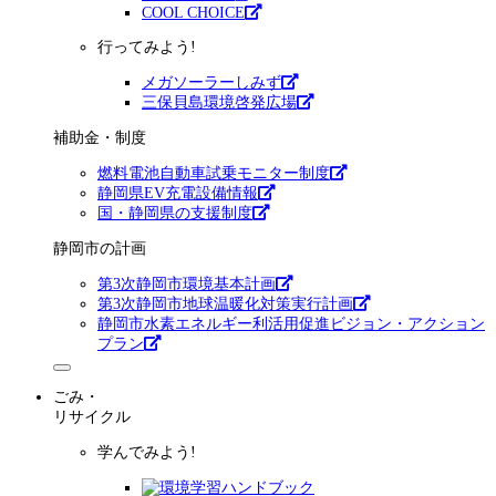
COOL CHOICE
行ってみよう!
メガソーラーしみず
三保貝島環境啓発広場
補助金・制度
燃料電池自動車試乗モニター制度
静岡県EV充電設備情報
国・静岡県の支援制度
静岡市の計画
第3次静岡市環境基本計画
第3次静岡市地球温暖化対策実行計画
静岡市水素エネルギー利活用促進ビジョン・アクション
プラン
ごみ・
リサイクル
学んでみよう!