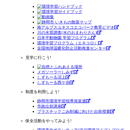
南アルプスユネスコエコパーク教育ビデオ
川の水質調査(水のおまわりさん)
日本平動物園 学習プログラム
環境学習プログラム（エネコロ）
全国地球温暖化防止活動推進センター
見学に行こう!
メガソーラーしみず
しずもーる沼上
しずもーる⻄ケ谷
制度を利用しよう!
静岡市環境学習指導員派遣
市政出前講座
プラスチックごみ削減に向けた出前授業
保全活動をやってみよう!