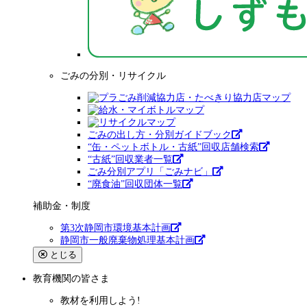
ごみの分別・リサイクル
ごみの出し方・分別ガイドブック
“缶・ペットボトル・古紙”回収店舗検索
“古紙”回収業者一覧
ごみ分別アプリ「ごみナビ」
“廃食油”回収団体一覧
補助金・制度
第3次静岡市環境基本計画
静岡市一般廃棄物処理基本計画
とじる
教育機関
の皆さま
教材を利用しよう!