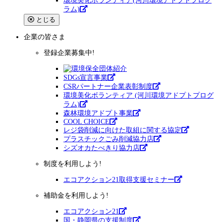
環境美化ボランティア(河川環境アドプトプログ
ラム)
とじる
企業
の皆さま
登録企業募集中!
SDGs宣言事業
CSRパートナー企業表彰制度
環境美化ボランティア (河川環境アドプトプログ
ラム)
森林環境アドプト事業
COOL CHOICE
レジ袋削減に向けた取組に関する協定
プラスチックごみ削減協力店
シズオカたべきり協力店
制度を利用しよう!
エコアクション21取得支援セミナー
補助金を利用しよう!
エコアクション21
国・静岡県の支援制度