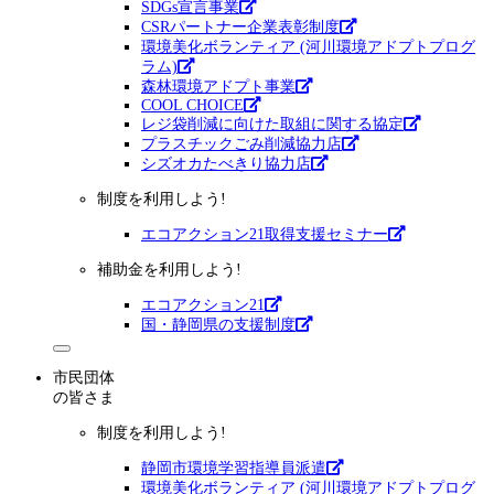
SDGs宣言事業
CSRパートナー企業表彰制度
環境美化ボランティア (河川環境アドプトプログ
ラム)
森林環境アドプト事業
COOL CHOICE
レジ袋削減に向けた取組に関する協定
プラスチックごみ削減協力店
シズオカたべきり協力店
制度を利用しよう!
エコアクション21取得支援セミナー
補助金を利用しよう!
エコアクション21
国・静岡県の支援制度
市民団体
の皆さま
制度を利用しよう!
静岡市環境学習指導員派遣
環境美化ボランティア (河川環境アドプトプログ