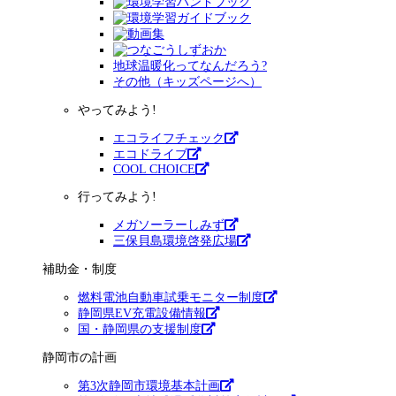
地球温暖化ってなんだろう?
その他（キッズページへ）
やってみよう!
エコライフチェック
エコドライブ
COOL CHOICE
行ってみよう!
メガソーラーしみず
三保貝島環境啓発広場
補助金・制度
燃料電池自動車試乗モニター制度
静岡県EV充電設備情報
国・静岡県の支援制度
静岡市の計画
第3次静岡市環境基本計画