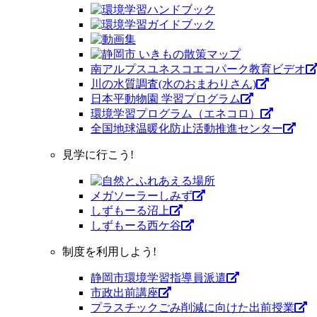
南アルプスユネスコエコパーク教育ビデオ
川の水質調査(水のおまわりさん)
日本平動物園 学習プログラム
環境学習プログラム（エネコロ）
全国地球温暖化防止活動推進センター
見学に行こう!
メガソーラーしみず
しずもーる沼上
しずもーる⻄ケ谷
制度を利用しよう!
静岡市環境学習指導員派遣
市政出前講座
プラスチックごみ削減に向けた出前授業