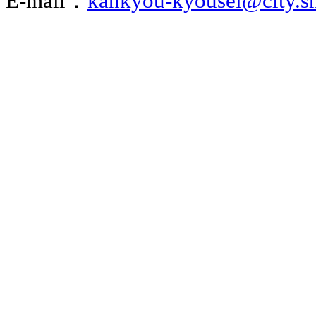
E-mail：
kankyou-kyousei@city.sh