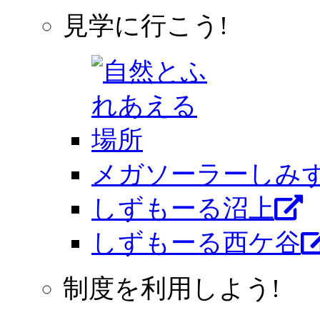
見学に行こう!
メガソーラーしみ
しずもーる沼上
しずもーる⻄ケ谷
制度を利用しよう!