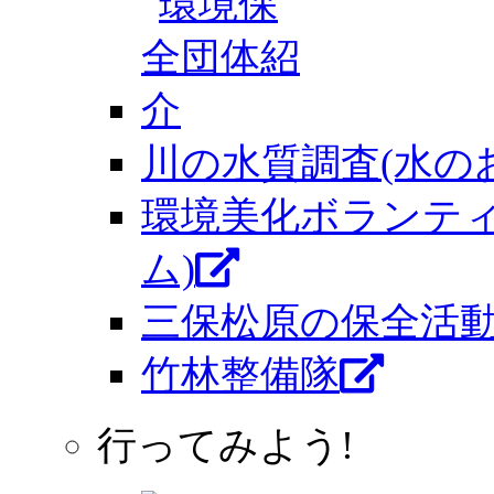
川の水質調査(水の
環境美化ボランテ
ム)
三保松原の保全活
竹林整備隊
行ってみよう!