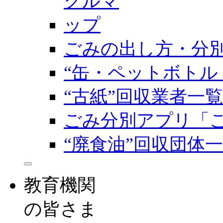
ごみの出し方・分
“缶・ペットボトル
“古紙”回収業者一覧
ごみ分別アプリ「
“廃食油”回収団体
教育機関
の皆さま