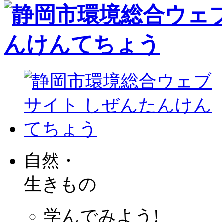
自然・
生きもの
学んでみよう!