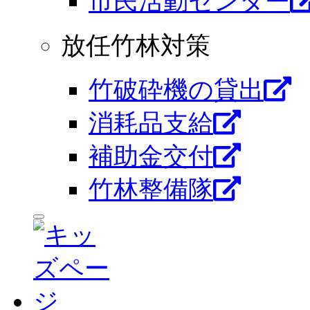
市⺠活動センター
放任竹林対策
竹破砕機の貸出
消耗品支給
補助金交付
竹林整備隊