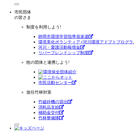
市民団体
の皆さま
制度を利用しよう!
静岡市環境学習指導員派遣
環境美化ボランティア (河川環境アドプトプログラ
河川・愛護活動報償金
リバーフレンドシップ制度
他の団体と連携しよう!
市⺠活動センター
放任竹林対策
竹破砕機の貸出
消耗品支給
補助金交付
竹林整備隊