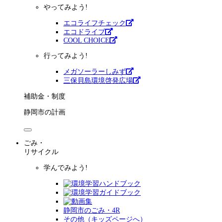
やってみよう!
エコライフチェック
エコドライブ
COOL CHOICE
行ってみよう!
メガソーラーしみず
三保貝島環境啓発広場
補助金・制度
静岡市の計画
ごみ・
リサイクル
学んでみよう!
静岡市のごみ・4R
その他（キッズページへ）