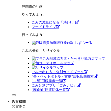
静岡市の計画
やってみよう!
ごみの減量になる「3切り」
フードドライブ
行ってみよう!
ごみの分別・リサイクル
ごみの出し方・分別ガイドブック
“缶・ペットボトル・古紙”回収店舗検索
“古紙”回収業者一覧
ごみ分別アプリ「ごみナビ」
“廃食油”回収団体一覧
教育機関
の皆さま