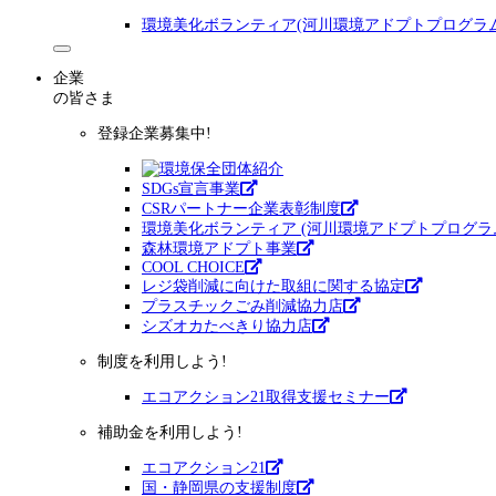
環境美化ボランティア(河川環境アドプトプログラム
企業
の皆さま
登録企業募集中!
SDGs宣言事業
CSRパートナー企業表彰制度
環境美化ボランティア (河川環境アドプトプログラ
森林環境アドプト事業
COOL CHOICE
レジ袋削減に向けた取組に関する協定
プラスチックごみ削減協力店
シズオカたべきり協力店
制度を利用しよう!
エコアクション21取得支援セミナー
補助金を利用しよう!
エコアクション21
国・静岡県の支援制度