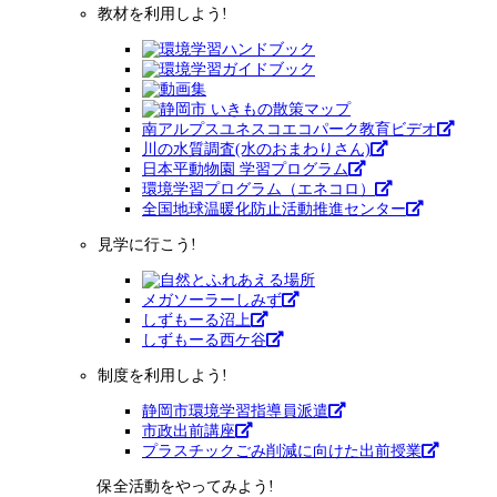
教材を利用しよう!
南アルプスユネスコエコパーク教育ビデオ
川の水質調査(水のおまわりさん)
日本平動物園 学習プログラム
環境学習プログラム（エネコロ）
全国地球温暖化防止活動推進センター
見学に行こう!
メガソーラーしみず
しずもーる沼上
しずもーる⻄ケ谷
制度を利用しよう!
静岡市環境学習指導員派遣
市政出前講座
プラスチックごみ削減に向けた出前授業
保全活動をやってみよう!