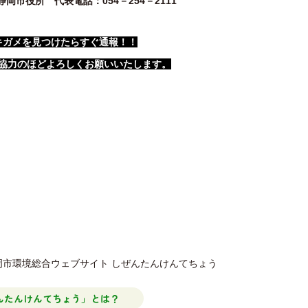
静岡市役所 代表電話：054－254－2111
キガメを見つけたらすぐ通報！！
協力のほどよろしくお願いいたします。
一覧にもどる
■このサイトに関する問い合わ
んたんけんてちょう」とは？
静岡市 環境局 環境共生課