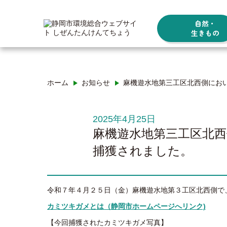
自然・
生きもの
ホーム
お知らせ
麻機遊水地第三工区北西側にお
2025年4月25日
麻機遊水地第三工区北
捕獲されました。
令和７年４月２５日（金
）麻機遊水地第３工区北西側で
カミツキガメとは（静岡市ホームページへリンク)
【今回捕獲されたカミツキガメ写真】