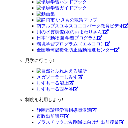
南アルプスユネスコエコパーク教育ビデオ
川の水質調査(水のおまわりさん)
日本平動物園 学習プログラム
環境学習プログラム（エネコロ）
全国地球温暖化防止活動推進センター
見学に行こう!
メガソーラーしみず
しずもーる沼上
しずもーる⻄ケ谷
制度を利用しよう!
静岡市環境学習指導員派遣
市政出前講座
プラスチックごみ削減に向けた出前授業