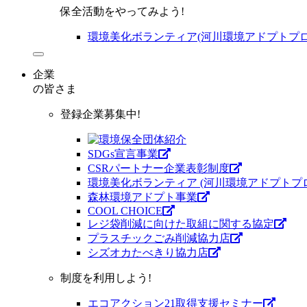
保全活動をやってみよう!
環境美化ボランティア(河川環境アドプトプロ
企業
の皆さま
登録企業募集中!
SDGs宣言事業
CSRパートナー企業表彰制度
環境美化ボランティア (河川環境アドプトプ
森林環境アドプト事業
COOL CHOICE
レジ袋削減に向けた取組に関する協定
プラスチックごみ削減協力店
シズオカたべきり協力店
制度を利用しよう!
エコアクション21取得支援セミナー