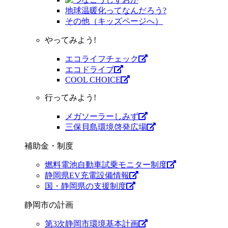
地球温暖化ってなんだろう?
その他（キッズページへ）
やってみよう!
エコライフチェック
エコドライブ
COOL CHOICE
行ってみよう!
メガソーラーしみず
三保貝島環境啓発広場
補助金・制度
燃料電池自動車試乗モニター制度
静岡県EV充電設備情報
国・静岡県の支援制度
静岡市の計画
第3次静岡市環境基本計画