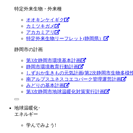
特定外来生物・外来種
オオキンケイギク
カミツキガメ
アカカミアリ
特定外来生物リーフレット(静岡県）
静岡市の計画
第3次静岡市環境基本計画
静岡市環境教育行動計画
しずおか生きもの元気計画(第2次静岡市生物多様性
南アルプスユネスコエコパーク管理運営計画
みどりの基本計画
第3次静岡市地球温暖化対策実行計画
地球温暖化･
エネルギー
学んでみよう!