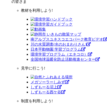
の皆さま
教材を利用しよう!
南アルプスユネスコエコパーク教育ビデオ
川の水質調査(水のおまわりさん)
日本平動物園 学習プログラム
環境学習プログラム（エネコロ）
全国地球温暖化防止活動推進センター
見学に行こう!
メガソーラーしみず
しずもーる沼上
しずもーる⻄ケ谷
制度を利用しよう!