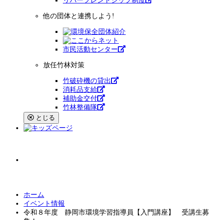
リバーフレンドシップ制度
他の団体と連携しよう!
市⺠活動センター
放任竹林対策
竹破砕機の貸出
消耗品支給
補助金交付
竹林整備隊
とじる
小
中
大
文字サイズ
ホーム
イベント情報
令和８年度 静岡市環境学習指導員【入門講座】 受講生募