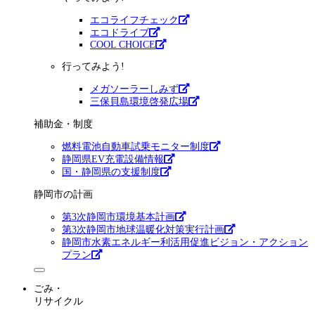
エコライフチェック
エコドライブ
COOL CHOICE
行ってみよう!
メガソーラーしみず
三保貝島環境啓発広場
補助金・制度
燃料電池自動車試乗モニター制度
静岡県EV充電設備情報
国・静岡県の支援制度
静岡市の計画
第3次静岡市環境基本計画
第3次静岡市地球温暖化対策実行計画
静岡市水素エネルギー利活用促進ビジョン・アクション
プラン
ごみ・
リサイクル