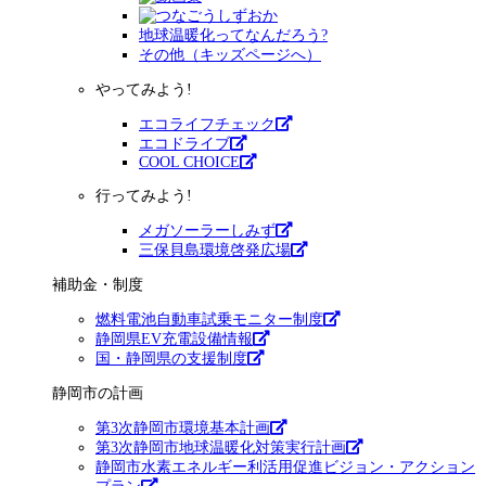
地球温暖化ってなんだろう?
その他（キッズページへ）
やってみよう!
エコライフチェック
エコドライブ
COOL CHOICE
行ってみよう!
メガソーラーしみず
三保貝島環境啓発広場
補助金・制度
燃料電池自動車試乗モニター制度
静岡県EV充電設備情報
国・静岡県の支援制度
静岡市の計画
第3次静岡市環境基本計画
第3次静岡市地球温暖化対策実行計画
静岡市水素エネルギー利活用促進ビジョン・アクション