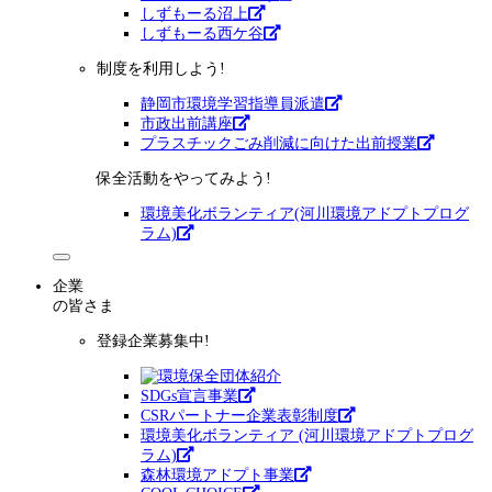
しずもーる沼上
しずもーる⻄ケ谷
制度を利用しよう!
静岡市環境学習指導員派遣
市政出前講座
プラスチックごみ削減に向けた出前授業
保全活動をやってみよう!
環境美化ボランティア(河川環境アドプトプログ
ラム)
企業
の皆さま
登録企業募集中!
SDGs宣言事業
CSRパートナー企業表彰制度
環境美化ボランティア (河川環境アドプトプログ
ラム)
森林環境アドプト事業