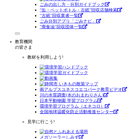
ごみの出し方・分別ガイドブック
“缶・ペットボトル・古紙”回収店舗検索
“古紙”回収業者一覧
ごみ分別アプリ「ごみナビ」
“廃食油”回収団体一覧
教育機関
の皆さま
教材を利用しよう!
南アルプスユネスコエコパーク教育ビデオ
川の水質調査(水のおまわりさん)
日本平動物園 学習プログラム
環境学習プログラム（エネコロ）
全国地球温暖化防止活動推進センター
見学に行こう!
メガソーラーしみず