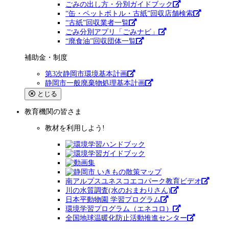
ごみの出し方・分別ガイドブック
“缶・ペットボトル・古紙”回収店舗検索
“古紙”回収業者一覧
ごみ分別アプリ「ごみナビ」
“廃食油”回収団体一覧
補助金・制度
第3次静岡市環境基本計画
静岡市一般廃棄物処理基本計画
とじる
教育機関
の皆さま
教材を利用しよう!
南アルプスユネスコエコパーク教育ビデオ
川の水質調査(水のおまわりさん)
日本平動物園 学習プログラム
環境学習プログラム（エネコロ）
全国地球温暖化防止活動推進センター