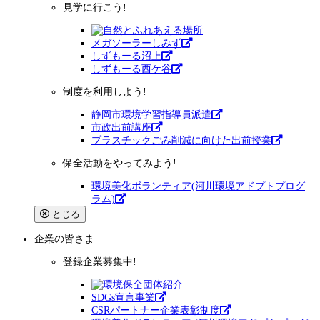
見学に行こう!
メガソーラーしみず
しずもーる沼上
しずもーる⻄ケ谷
制度を利用しよう!
静岡市環境学習指導員派遣
市政出前講座
プラスチックごみ削減に向けた出前授業
保全活動をやってみよう!
環境美化ボランティア(河川環境アドプトプログ
ラム)
とじる
企業
の皆さま
登録企業募集中!
SDGs宣言事業
CSRパートナー企業表彰制度