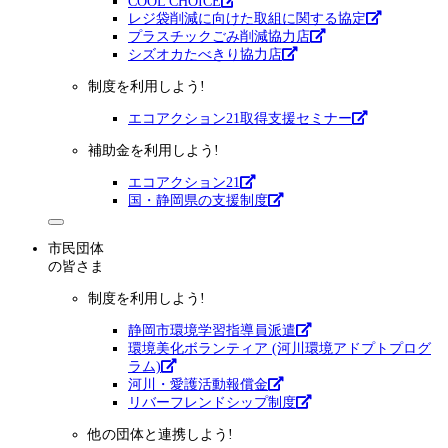
COOL CHOICE
レジ袋削減に向けた取組に関する協定
プラスチックごみ削減協力店
シズオカたべきり協力店
制度を利用しよう!
エコアクション21取得支援セミナー
補助金を利用しよう!
エコアクション21
国・静岡県の支援制度
市民団体
の皆さま
制度を利用しよう!
静岡市環境学習指導員派遣
環境美化ボランティア (河川環境アドプトプログ
ラム)
河川・愛護活動報償金
リバーフレンドシップ制度
他の団体と連携しよう!