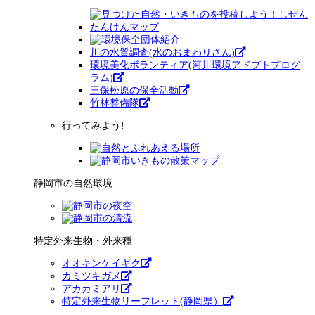
川の水質調査(水のおまわりさん)
環境美化ボランティア(河川環境アドプトプログ
ラム)
三保松原の保全活動
竹林整備隊
行ってみよう!
静岡市の自然環境
特定外来生物・外来種
オオキンケイギク
カミツキガメ
アカカミアリ
特定外来生物リーフレット(静岡県）