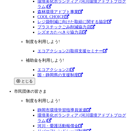
環境美化ボランティア (河川環境アドプトプログ
ラム)
森林環境アドプト事業
COOL CHOICE
レジ袋削減に向けた取組に関する協定
プラスチックごみ削減協力店
シズオカたべきり協力店
制度を利用しよう!
エコアクション21取得支援セミナー
補助金を利用しよう!
エコアクション21
国・静岡県の支援制度
とじる
市民団体
の皆さま
制度を利用しよう!
静岡市環境学習指導員派遣
環境美化ボランティア (河川環境アドプトプログ
ラム)
河川・愛護活動報償金