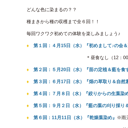
どんな色に染まるの？？
種まきから種の収穫まで全６回！！
毎回ワクワク初めての体験を楽しみましょう♪
♦
第１回：４月15日（水）『初めまして♪の会
＊昼食なし（12：0
♦
第２回：５月20日（水）『苗の定植＆藍を食
♦
第３回：６月17日（水）『畑の草取り＆自然
♦
第４回：７月８日（水）『絞りからの生葉染
♦
第５回：９月２日（水）『藍の葉の刈り採り
♦
第６回：11月11日（水）『乾燥葉染め』
※雨