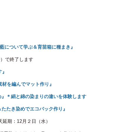
＆藍について学ぶ＆育苗箱に種まき』
0）で終了します
す』
素材を編んでマット作り』
め』＊絹と綿の染まりの違いを体験します
＆たたき染めでエコバック作り』
天延期：12月２日（水）