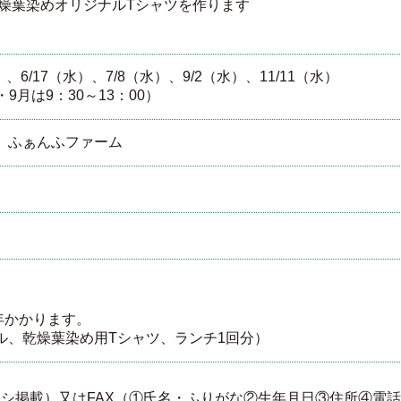
Tシャツを作ります
）、6/17（水）、7/8（水）、9/2（水）、11/11（水）
・9月は9：30～13：00）
 ふぁんふファーム
/年かかります。
ル、乾燥葉染め用Tシャツ、ランチ1回分）
ラシ掲載）又はFAX（①氏名・ふりがな②生年月日③住所④電