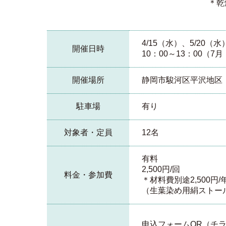
＊乾燥葉染めオリジナル
4/15（水）、5/20（水
開催日時
10：00～13：00（7月
開催場所
静岡市駿河区平沢地区
駐車場
有り
対象者・定員
12名
有料
2,500円/回
料金・参加費
＊材料費別途2,500円
（生葉染め用絹ストー
申込フォームQR（チ