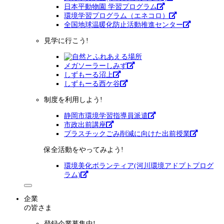
日本平動物園 学習プログラム
環境学習プログラム（エネコロ）
全国地球温暖化防止活動推進センター
見学に行こう!
メガソーラーしみず
しずもーる沼上
しずもーる⻄ケ谷
制度を利用しよう!
静岡市環境学習指導員派遣
市政出前講座
プラスチックごみ削減に向けた出前授業
保全活動をやってみよう!
環境美化ボランティア(河川環境アドプトプログ
ラム)
企業
の皆さま
登録企業募集中!