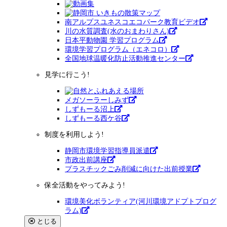
南アルプスユネスコエコパーク教育ビデオ
川の水質調査(水のおまわりさん)
日本平動物園 学習プログラム
環境学習プログラム（エネコロ）
全国地球温暖化防止活動推進センター
見学に行こう!
メガソーラーしみず
しずもーる沼上
しずもーる⻄ケ谷
制度を利用しよう!
静岡市環境学習指導員派遣
市政出前講座
プラスチックごみ削減に向けた出前授業
保全活動をやってみよう!
環境美化ボランティア(河川環境アドプトプログ
ラム)
とじる