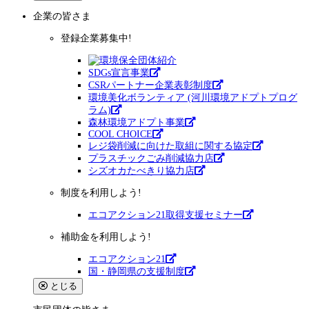
企業
の皆さま
登録企業募集中!
SDGs宣言事業
CSRパートナー企業表彰制度
環境美化ボランティア (河川環境アドプトプログ
ラム)
森林環境アドプト事業
COOL CHOICE
レジ袋削減に向けた取組に関する協定
プラスチックごみ削減協力店
シズオカたべきり協力店
制度を利用しよう!
エコアクション21取得支援セミナー
補助金を利用しよう!
エコアクション21
国・静岡県の支援制度
とじる