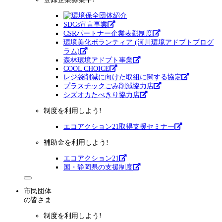
SDGs宣言事業
CSRパートナー企業表彰制度
環境美化ボランティア (河川環境アドプトプログ
ラム)
森林環境アドプト事業
COOL CHOICE
レジ袋削減に向けた取組に関する協定
プラスチックごみ削減協力店
シズオカたべきり協力店
制度を利用しよう!
エコアクション21取得支援セミナー
補助金を利用しよう!
エコアクション21
国・静岡県の支援制度
市民団体
の皆さま
制度を利用しよう!