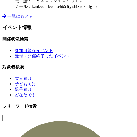
電 話：０５４－２２１－１３１９
メール：kankyou-kyousei@city.shizuoka.lg.jp
一覧にもどる
イベント情報
開催状況検索
参加可能なイベント
受付・開催終了したイベント
対象者検索
大人向け
子ども向け
親子向け
どなたでも
フリーワード検索