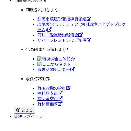
市民団体
の皆さま
制度を利用しよう!
静岡市環境学習指導員派遣
環境美化ボランティア (河川環境アドプトプログ
ラム)
河川・愛護活動報償金
リバーフレンドシップ制度
他の団体と連携しよう!
市⺠活動センター
放任竹林対策
竹破砕機の貸出
消耗品支給
補助金交付
竹林整備隊
とじる