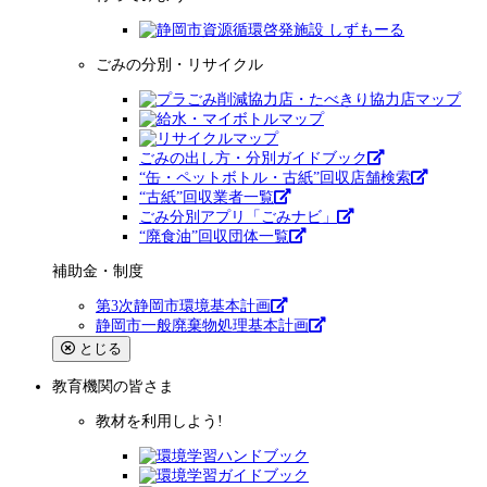
ごみの分別・リサイクル
ごみの出し方・分別ガイドブック
“缶・ペットボトル・古紙”回収店舗検索
“古紙”回収業者一覧
ごみ分別アプリ「ごみナビ」
“廃食油”回収団体一覧
補助金・制度
第3次静岡市環境基本計画
静岡市一般廃棄物処理基本計画
とじる
教育機関
の皆さま
教材を利用しよう!