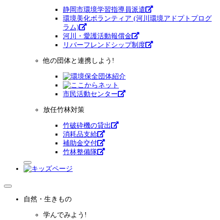
静岡市環境学習指導員派遣
環境美化ボランティア (河川環境アドプトプログ
ラム)
河川・愛護活動報償金
リバーフレンドシップ制度
他の団体と連携しよう!
市⺠活動センター
放任竹林対策
竹破砕機の貸出
消耗品支給
補助金交付
竹林整備隊
自然・生きもの
学んでみよう!