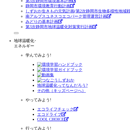
第3次静岡市環境基本計画
静岡市環境教育行動計画
しずおか生きもの元気計画(第2次静岡市生物多様性地域戦
南アルプスユネスコエコパーク管理運営計画
みどりの基本計画
第3次静岡市地球温暖化対策実行計画
地球温暖化･
エネルギー
学んでみよう!
地球温暖化ってなんだろう?
その他（キッズページへ）
やってみよう!
エコライフチェック
エコドライブ
COOL CHOICE
行ってみよう!