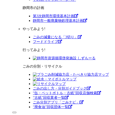
静岡市の計画
第3次静岡市環境基本計画
静岡市一般廃棄物処理基本計画
やってみよう!
ごみの減量になる「3切り」
フードドライブ
行ってみよう!
ごみの分別・リサイクル
ごみの出し方・分別ガイドブック
“缶・ペットボトル・古紙”回収店舗検索
“古紙”回収業者一覧
ごみ分別アプリ「ごみナビ」
“廃食油”回収団体一覧