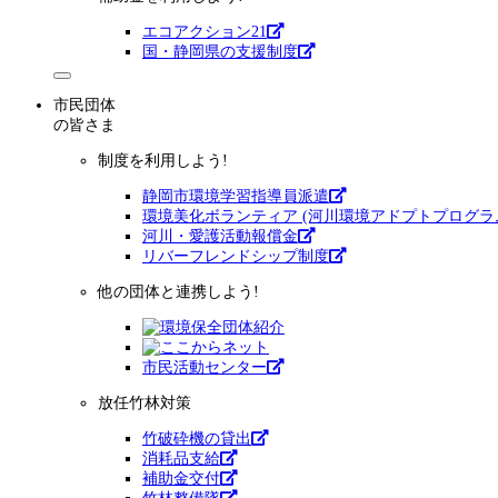
エコアクション21
国・静岡県の支援制度
市民団体
の皆さま
制度を利用しよう!
静岡市環境学習指導員派遣
環境美化ボランティア (河川環境アドプトプログラ
河川・愛護活動報償金
リバーフレンドシップ制度
他の団体と連携しよう!
市⺠活動センター
放任竹林対策
竹破砕機の貸出
消耗品支給
補助金交付