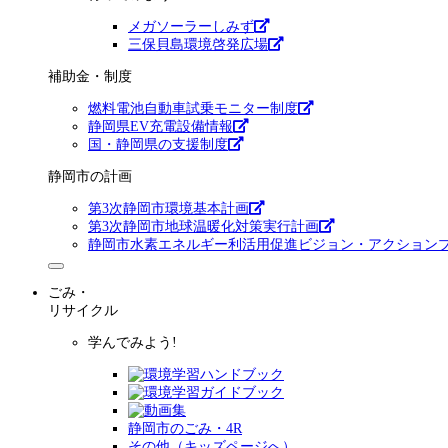
メガソーラーしみず
三保貝島環境啓発広場
補助金・制度
燃料電池自動車試乗モニター制度
静岡県EV充電設備情報
国・静岡県の支援制度
静岡市の計画
第3次静岡市環境基本計画
第3次静岡市地球温暖化対策実行計画
静岡市水素エネルギー利活用促進ビジョン・アクション
ごみ・
リサイクル
学んでみよう!
静岡市のごみ・4R
その他（キッズページへ）