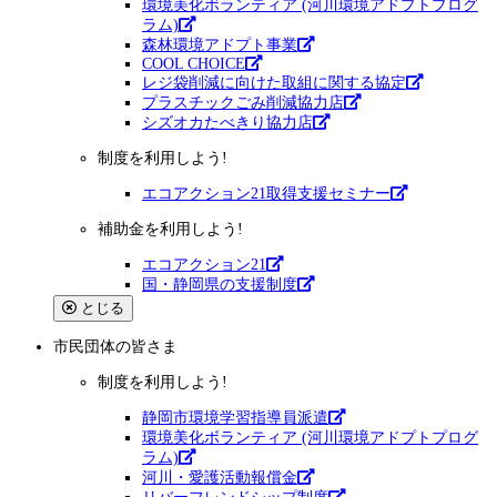
環境美化ボランティア (河川環境アドプトプログ
ラム)
森林環境アドプト事業
COOL CHOICE
レジ袋削減に向けた取組に関する協定
プラスチックごみ削減協力店
シズオカたべきり協力店
制度を利用しよう!
エコアクション21取得支援セミナー
補助金を利用しよう!
エコアクション21
国・静岡県の支援制度
とじる
市民団体
の皆さま
制度を利用しよう!
静岡市環境学習指導員派遣
環境美化ボランティア (河川環境アドプトプログ
ラム)
河川・愛護活動報償金