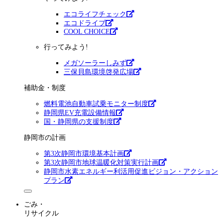
エコライフチェック
エコドライブ
COOL CHOICE
行ってみよう!
メガソーラーしみず
三保貝島環境啓発広場
補助金・制度
燃料電池自動車試乗モニター制度
静岡県EV充電設備情報
国・静岡県の支援制度
静岡市の計画
第3次静岡市環境基本計画
第3次静岡市地球温暖化対策実行計画
静岡市水素エネルギー利活用促進ビジョン・アクション
プラン
ごみ・
リサイクル