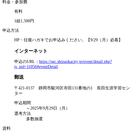
料金・参加費
有料
1組1,500円
申込方法
HP・往復ハガキでお申込みください。【9/29（月）必着】
インターネット
申込のURL：
https://sgc.shizuokacity.jp/event/detail.php?
js_uid=11056#eventDetail
郵送
〒421-0137 静岡市駿河区寺田131番地の1 長田生涯学習セン
ター
申込期間
～2025年9月29日（月）
選考方法
多数抽選
資料