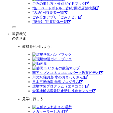
ごみの出し方・分別ガイドブック
“缶・ペットボトル・古紙”回収店舗検索
“古紙”回収業者一覧
ごみ分別アプリ「ごみナビ」
“廃食油”回収団体一覧
教育機関
の皆さま
教材を利用しよう!
南アルプスユネスコエコパーク教育ビデオ
川の水質調査(水のおまわりさん)
日本平動物園 学習プログラム
環境学習プログラム（エネコロ）
全国地球温暖化防止活動推進センター
見学に行こう!
メガソーラーしみず