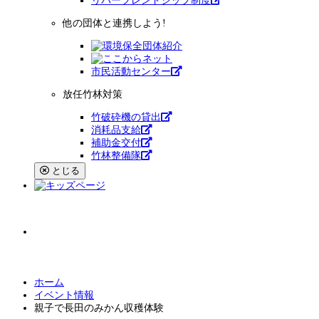
リバーフレンドシップ制度
他の団体と連携しよう!
市⺠活動センター
放任竹林対策
竹破砕機の貸出
消耗品支給
補助金交付
竹林整備隊
とじる
小
中
大
文字サイズ
ホーム
イベント情報
親子で長田のみかん収穫体験