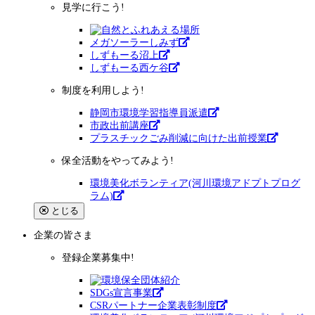
見学に行こう!
メガソーラーしみず
しずもーる沼上
しずもーる⻄ケ谷
制度を利用しよう!
静岡市環境学習指導員派遣
市政出前講座
プラスチックごみ削減に向けた出前授業
保全活動をやってみよう!
環境美化ボランティア(河川環境アドプトプログ
ラム)
とじる
企業
の皆さま
登録企業募集中!
SDGs宣言事業
CSRパートナー企業表彰制度