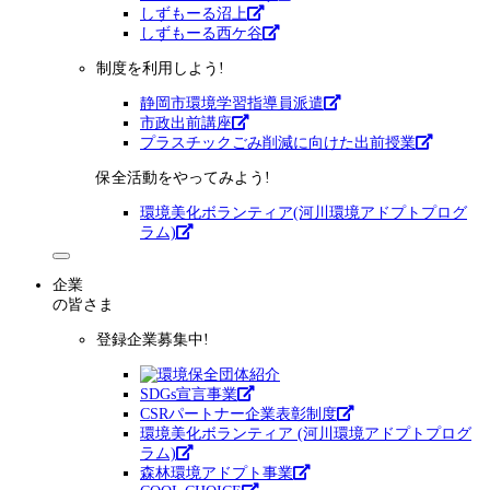
しずもーる沼上
しずもーる⻄ケ谷
制度を利用しよう!
静岡市環境学習指導員派遣
市政出前講座
プラスチックごみ削減に向けた出前授業
保全活動をやってみよう!
環境美化ボランティア(河川環境アドプトプログ
ラム)
企業
の皆さま
登録企業募集中!
SDGs宣言事業
CSRパートナー企業表彰制度
環境美化ボランティア (河川環境アドプトプログ
ラム)
森林環境アドプト事業