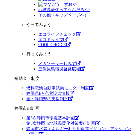
地球温暖化ってなんだろう?
その他（キッズページへ）
やってみよう!
エコライフチェック
エコドライブ
COOL CHOICE
行ってみよう!
メガソーラーしみず
三保貝島環境啓発広場
補助金・制度
燃料電池自動車試乗モニター制度
静岡県EV充電設備情報
国・静岡県の支援制度
静岡市の計画
第3次静岡市環境基本計画
第3次静岡市地球温暖化対策実行計画
静岡市水素エネルギー利活用促進ビジョン・アクション