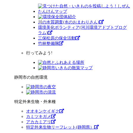
川の水質調査(水のおまわりさん)
環境美化ボランティア(河川環境アドプトプログ
ラム)
三保松原の保全活動
竹林整備隊
行ってみよう!
静岡市の自然環境
特定外来生物・外来種
オオキンケイギク
カミツキガメ
アカカミアリ
特定外来生物リーフレット(静岡県）