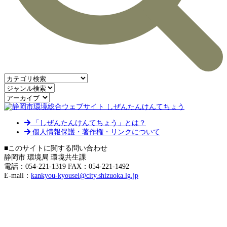
「しぜんたんけんてちょう」とは？
個人情報保護・著作権・リンクについて
■このサイトに関する問い合わせ
静岡市 環境局 環境共生課
電話：054-221-1319 FAX：054-221-1492
E-mail：
kankyou-kyousei@city.shizuoka.lg.jp