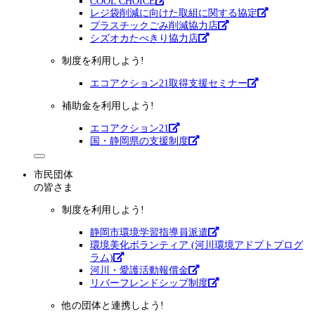
COOL CHOICE
レジ袋削減に向けた取組に関する協定
プラスチックごみ削減協力店
シズオカたべきり協力店
制度を利用しよう!
エコアクション21取得支援セミナー
補助金を利用しよう!
エコアクション21
国・静岡県の支援制度
市民団体
の皆さま
制度を利用しよう!
静岡市環境学習指導員派遣
環境美化ボランティア (河川環境アドプトプログ
ラム)
河川・愛護活動報償金
リバーフレンドシップ制度
他の団体と連携しよう!