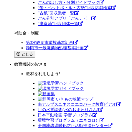
ごみの出し方・分別ガイドブック
“缶・ペットボトル・古紙”回収店舗検索
“古紙”回収業者一覧
ごみ分別アプリ「ごみナビ」
“廃食油”回収団体一覧
補助金・制度
第3次静岡市環境基本計画
静岡市一般廃棄物処理基本計画
とじる
教育機関
の皆さま
教材を利用しよう!
南アルプスユネスコエコパーク教育ビデオ
川の水質調査(水のおまわりさん)
日本平動物園 学習プログラム
環境学習プログラム（エネコロ）
全国地球温暖化防止活動推進センター