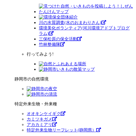
川の水質調査(水のおまわりさん)
環境美化ボランティア(河川環境アドプトプログ
ラム)
三保松原の保全活動
竹林整備隊
行ってみよう!
静岡市の自然環境
特定外来生物・外来種
オオキンケイギク
カミツキガメ
アカカミアリ
特定外来生物リーフレット(静岡県）