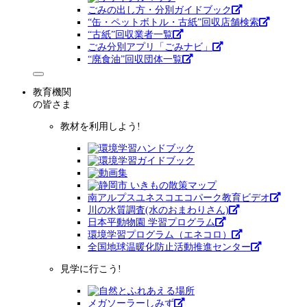
ごみの出し方・分別ガイドブック
“缶・ペットボトル・古紙”回収店舗検索
“古紙”回収業者一覧
ごみ分別アプリ「ごみナビ」
“廃食油”回収団体一覧
教育機関
の皆さま
教材を利用しよう!
南アルプスユネスコエコパーク教育ビデオ
川の水質調査(水のおまわりさん)
日本平動物園 学習プログラム
環境学習プログラム（エネコロ）
全国地球温暖化防止活動推進センター
見学に行こう!
メガソーラーしみず