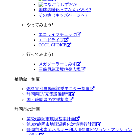
地球温暖化ってなんだろう?
その他（キッズページへ）
やってみよう!
エコライフチェック
エコドライブ
COOL CHOICE
行ってみよう!
メガソーラーしみず
三保貝島環境啓発広場
補助金・制度
燃料電池自動車試乗モニター制度
静岡県EV充電設備情報
国・静岡県の支援制度
静岡市の計画
第3次静岡市環境基本計画
第3次静岡市地球温暖化対策実行計画
静岡市水素エネルギー利活用促進ビジョン・アクション