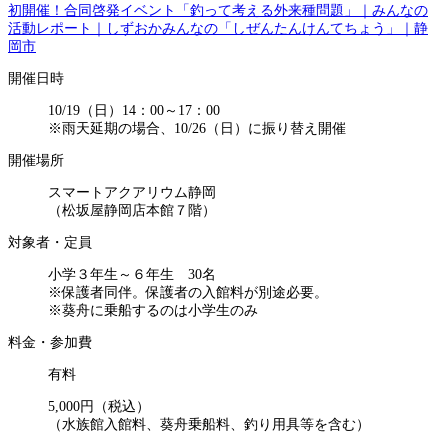
初開催！合同啓発イベント「釣って考える外来種問題」｜みんなの
活動レポート｜しずおかみんなの「しぜんたんけんてちょう」｜静
岡市
開催日時
10/19（日）14：00～17：00
※雨天延期の場合、10/26（日）に振り替え開催
開催場所
スマートアクアリウム静岡
（松坂屋静岡店本館７階）
対象者・定員
小学３年生～６年生 30名
※保護者同伴。保護者の入館料が別途必要。
※葵舟に乗船するのは小学生のみ
料金・参加費
有料
5,000円（税込）
（水族館入館料、葵舟乗船料、釣り用具等を含む）