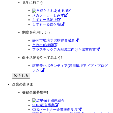
見学に行こう!
メガソーラーしみず
しずもーる沼上
しずもーる⻄ケ谷
制度を利用しよう!
静岡市環境学習指導員派遣
市政出前講座
プラスチックごみ削減に向けた出前授業
保全活動をやってみよう!
環境美化ボランティア(河川環境アドプトプログ
ラム)
とじる
企業
の皆さま
登録企業募集中!
SDGs宣言事業
CSRパートナー企業表彰制度