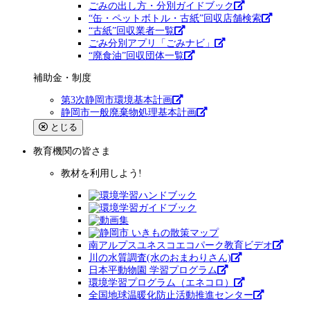
ごみの出し方・分別ガイドブック
“缶・ペットボトル・古紙”回収店舗検索
“古紙”回収業者一覧
ごみ分別アプリ「ごみナビ」
“廃食油”回収団体一覧
補助金・制度
第3次静岡市環境基本計画
静岡市一般廃棄物処理基本計画
とじる
教育機関
の皆さま
教材を利用しよう!
南アルプスユネスコエコパーク教育ビデオ
川の水質調査(水のおまわりさん)
日本平動物園 学習プログラム
環境学習プログラム（エネコロ）
全国地球温暖化防止活動推進センター