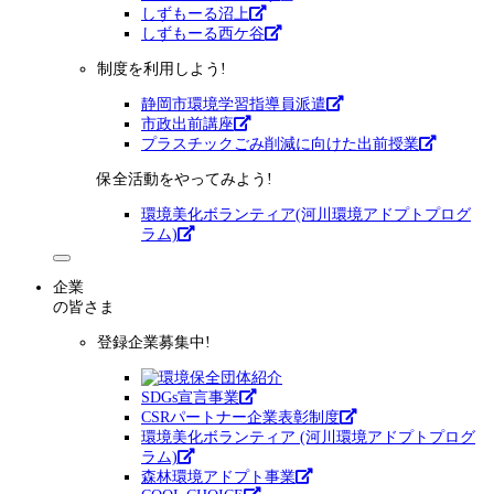
しずもーる沼上
しずもーる⻄ケ谷
制度を利用しよう!
静岡市環境学習指導員派遣
市政出前講座
プラスチックごみ削減に向けた出前授業
保全活動をやってみよう!
環境美化ボランティア(河川環境アドプトプログ
ラム)
企業
の皆さま
登録企業募集中!
SDGs宣言事業
CSRパートナー企業表彰制度
環境美化ボランティア (河川環境アドプトプログ
ラム)
森林環境アドプト事業