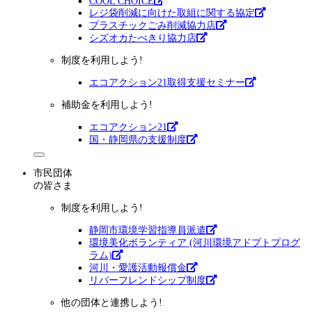
COOL CHOICE
レジ袋削減に向けた取組に関する協定
プラスチックごみ削減協力店
シズオカたべきり協力店
制度を利用しよう!
エコアクション21取得支援セミナー
補助金を利用しよう!
エコアクション21
国・静岡県の支援制度
市民団体
の皆さま
制度を利用しよう!
静岡市環境学習指導員派遣
環境美化ボランティア (河川環境アドプトプログ
ラム)
河川・愛護活動報償金
リバーフレンドシップ制度
他の団体と連携しよう!