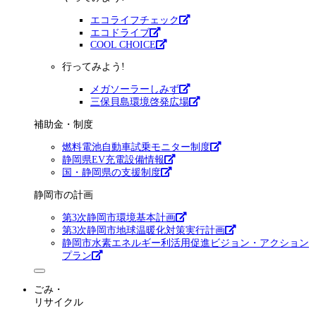
エコライフチェック
エコドライブ
COOL CHOICE
行ってみよう!
メガソーラーしみず
三保貝島環境啓発広場
補助金・制度
燃料電池自動車試乗モニター制度
静岡県EV充電設備情報
国・静岡県の支援制度
静岡市の計画
第3次静岡市環境基本計画
第3次静岡市地球温暖化対策実行計画
静岡市水素エネルギー利活用促進ビジョン・アクション
プラン
ごみ・
リサイクル