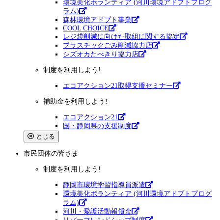
環境美化ボランティア (河川環境アドプトプログ
ラム)
森林環境アドプト事業
COOL CHOICE
レジ袋削減に向けた取組に関する協定
プラスチックごみ削減協力店
シズオカたべきり協力店
制度を利用しよう!
エコアクション21取得支援セミナー
補助金を利用しよう!
エコアクション21
国・静岡県の支援制度
とじる
市民団体
の皆さま
制度を利用しよう!
静岡市環境学習指導員派遣
環境美化ボランティア (河川環境アドプトプログ
ラム)
河川・愛護活動報償金