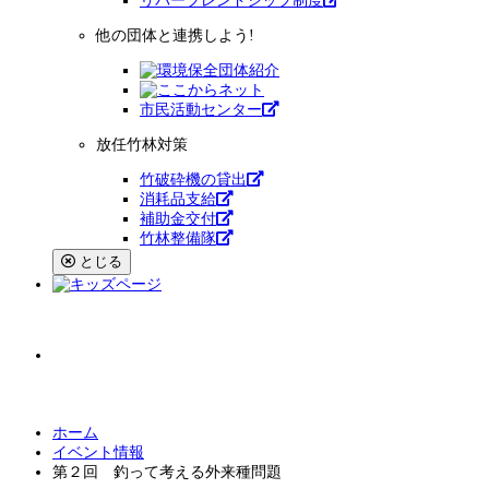
リバーフレンドシップ制度
他の団体と連携しよう!
市⺠活動センター
放任竹林対策
竹破砕機の貸出
消耗品支給
補助金交付
竹林整備隊
とじる
小
中
大
文字サイズ
ホーム
イベント情報
第２回 釣って考える外来種問題