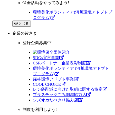
保全活動をやってみよう!
環境美化ボランティア(河川環境アドプトプ
ログラム)
とじる
企業
の皆さま
登録企業募集中!
SDGs宣言事業
CSRパートナー企業表彰制度
環境美化ボランティア (河川環境アドプト
プログラム)
森林環境アドプト事業
COOL CHOICE
レジ袋削減に向けた取組に関する協定
プラスチックごみ削減協力店
シズオカたべきり協力店
制度を利用しよう!