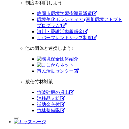
制度を利用しよう!
静岡市環境学習指導員派遣
環境美化ボランティア (河川環境アドプト
プログラム)
河川・愛護活動報償金
リバーフレンドシップ制度
他の団体と連携しよう!
市⺠活動センター
放任竹林対策
竹破砕機の貸出
消耗品支給
補助金交付
竹林整備隊