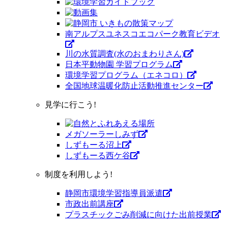
南アルプスユネスコエコパーク教育ビデオ
川の水質調査(水のおまわりさん)
日本平動物園 学習プログラム
環境学習プログラム（エネコロ）
全国地球温暖化防止活動推進センター
見学に行こう!
メガソーラーしみず
しずもーる沼上
しずもーる⻄ケ谷
制度を利用しよう!
静岡市環境学習指導員派遣
市政出前講座
プラスチックごみ削減に向けた出前授業