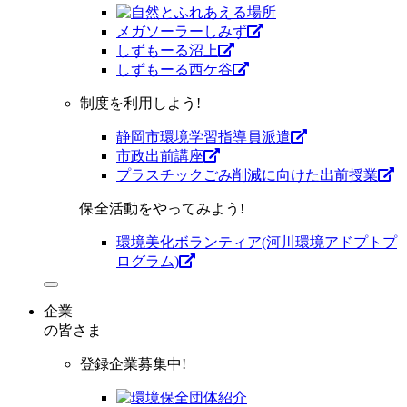
メガソーラーしみず
しずもーる沼上
しずもーる⻄ケ谷
制度を利用しよう!
静岡市環境学習指導員派遣
市政出前講座
プラスチックごみ削減に向けた出前授業
保全活動をやってみよう!
環境美化ボランティア(河川環境アドプトプ
ログラム)
企業
の皆さま
登録企業募集中!