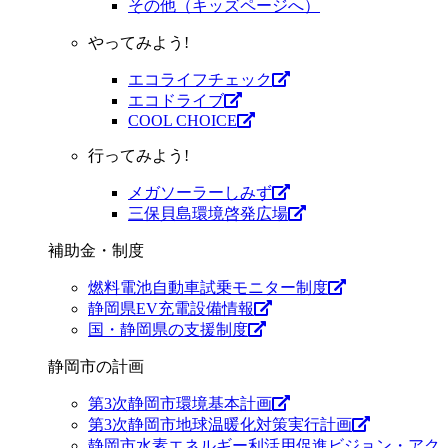
その他（キッズページへ）
やってみよう!
エコライフチェック
エコドライブ
COOL CHOICE
行ってみよう!
メガソーラーしみず
三保貝島環境啓発広場
補助金・制度
燃料電池自動車試乗モニター制度
静岡県EV充電設備情報
国・静岡県の支援制度
静岡市の計画
第3次静岡市環境基本計画
第3次静岡市地球温暖化対策実行計画
静岡市水素エネルギー利活用促進ビジョン・アク