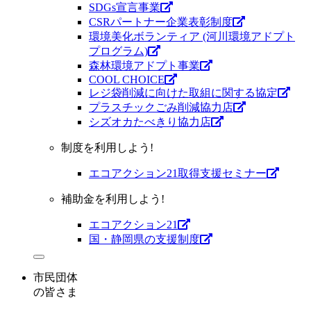
SDGs宣言事業
CSRパートナー企業表彰制度
環境美化ボランティア (河川環境アドプト
プログラム)
森林環境アドプト事業
COOL CHOICE
レジ袋削減に向けた取組に関する協定
プラスチックごみ削減協力店
シズオカたべきり協力店
制度を利用しよう!
エコアクション21取得支援セミナー
補助金を利用しよう!
エコアクション21
国・静岡県の支援制度
市民団体
の皆さま