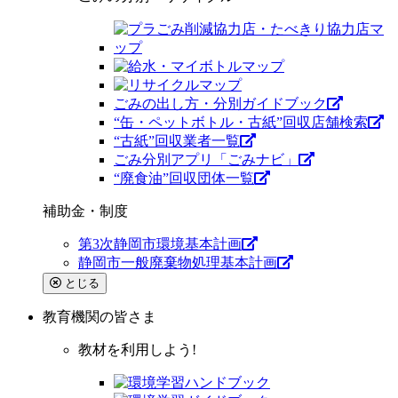
ごみの出し方・分別ガイドブック
“缶・ペットボトル・古紙”回収店舗検索
“古紙”回収業者一覧
ごみ分別アプリ「ごみナビ」
“廃食油”回収団体一覧
補助金・制度
第3次静岡市環境基本計画
静岡市一般廃棄物処理基本計画
とじる
教育機関
の皆さま
教材を利用しよう!