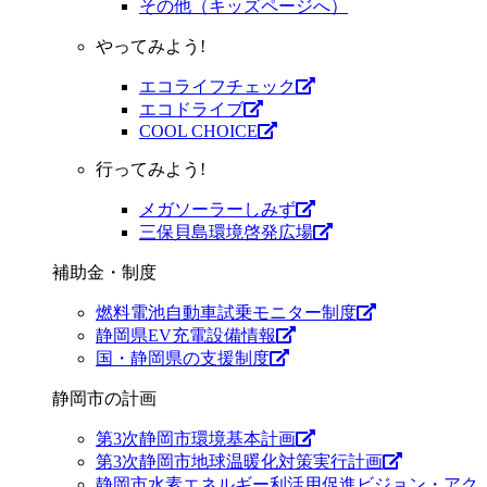
その他（キッズページへ）
やってみよう!
エコライフチェック
エコドライブ
COOL CHOICE
行ってみよう!
メガソーラーしみず
三保貝島環境啓発広場
補助金・制度
燃料電池自動車試乗モニター制度
静岡県EV充電設備情報
国・静岡県の支援制度
静岡市の計画
第3次静岡市環境基本計画
第3次静岡市地球温暖化対策実行計画
静岡市水素エネルギー利活用促進ビジョン・アク