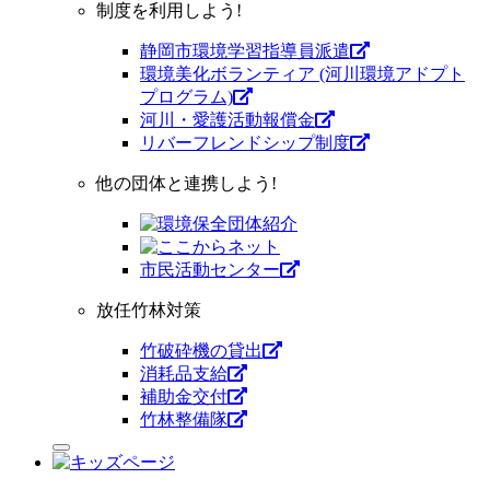
制度を利用しよう!
静岡市環境学習指導員派遣
環境美化ボランティア (河川環境アドプト
プログラム)
河川・愛護活動報償金
リバーフレンドシップ制度
他の団体と連携しよう!
市⺠活動センター
放任竹林対策
竹破砕機の貸出
消耗品支給
補助金交付
竹林整備隊