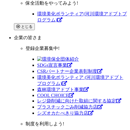
保全活動をやってみよう!
環境美化ボランティア(河川環境アドプトプ
ログラム)
とじる
企業
の皆さま
登録企業募集中!
SDGs宣言事業
CSRパートナー企業表彰制度
環境美化ボランティア (河川環境アドプト
プログラム)
森林環境アドプト事業
COOL CHOICE
レジ袋削減に向けた取組に関する協定
プラスチックごみ削減協力店
シズオカたべきり協力店
制度を利用しよう!