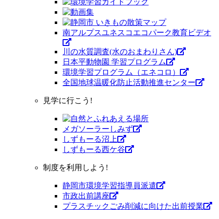
南アルプスユネスコエコパーク教育ビデオ
川の水質調査(水のおまわりさん)
日本平動物園 学習プログラム
環境学習プログラム（エネコロ）
全国地球温暖化防止活動推進センター
見学に行こう!
メガソーラーしみず
しずもーる沼上
しずもーる⻄ケ谷
制度を利用しよう!
静岡市環境学習指導員派遣
市政出前講座
プラスチックごみ削減に向けた出前授業