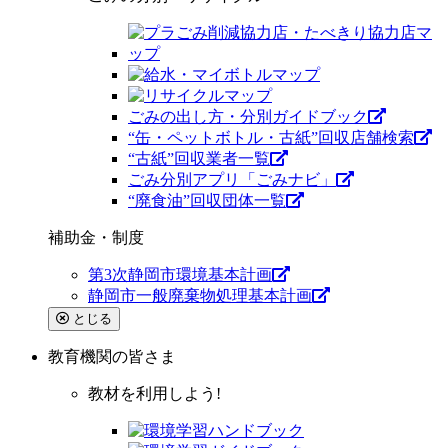
ごみの出し方・分別ガイドブック
“缶・ペットボトル・古紙”回収店舗検索
“古紙”回収業者一覧
ごみ分別アプリ「ごみナビ」
“廃食油”回収団体一覧
補助金・制度
第3次静岡市環境基本計画
静岡市一般廃棄物処理基本計画
とじる
教育機関
の皆さま
教材を利用しよう!