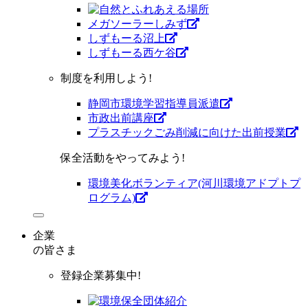
メガソーラーしみず
しずもーる沼上
しずもーる⻄ケ谷
制度を利用しよう!
静岡市環境学習指導員派遣
市政出前講座
プラスチックごみ削減に向けた出前授業
保全活動をやってみよう!
環境美化ボランティア(河川環境アドプトプ
ログラム)
企業
の皆さま
登録企業募集中!