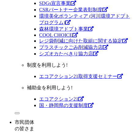
SDGs宣言事業
CSRパートナー企業表彰制度
環境美化ボランティア (河川環境アドプト
プログラム)
森林環境アドプト事業
COOL CHOICE
レジ袋削減に向けた取組に関する協定
プラスチックごみ削減協力店
シズオカたべきり協力店
制度を利用しよう!
エコアクション21取得支援セミナー
補助金を利用しよう!
エコアクション21
国・静岡県の支援制度
市民団体
の皆さま