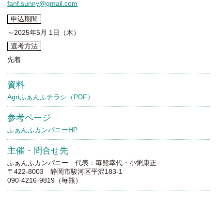
fanf.sunny@gmail.com
申込期間
～2025年5月 1日（木）
選考方法
先着
資料
Agriふぁんふチラシ（PDF）
参考ページ
ふぁんふカンパニーHP
主催・問合せ先
ふぁんふカンパニー 代表：毎熊幸代・小粥康正
〒422-8003 静岡市駿河区平沢183-1
090-4216-9819（毎熊）
一覧にもどる