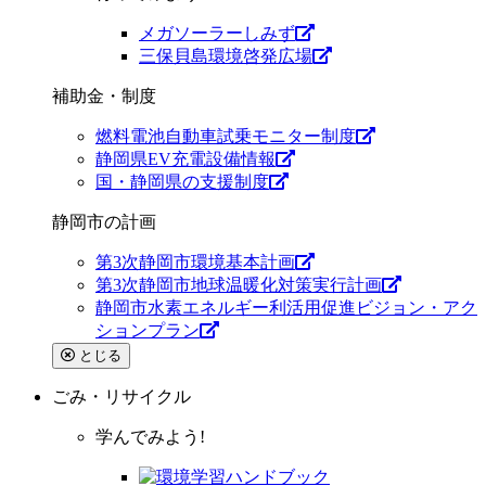
メガソーラーしみず
三保貝島環境啓発広場
補助金・制度
燃料電池自動車試乗モニター制度
静岡県EV充電設備情報
国・静岡県の支援制度
静岡市の計画
第3次静岡市環境基本計画
第3次静岡市地球温暖化対策実行計画
静岡市水素エネルギー利活用促進ビジョン・アク
ションプラン
とじる
ごみ・リサイクル
学んでみよう!