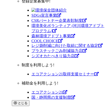
登録企業募集中!
SDGs宣言事業
CSRパートナー企業表彰制度
環境美化ボランティア (河川環境アドプト
プログラム)
森林環境アドプト事業
COOL CHOICE
レジ袋削減に向けた取組に関する協定
プラスチックごみ削減協力店
シズオカたべきり協力店
制度を利用しよう!
エコアクション21取得支援セミナー
補助金を利用しよう!
エコアクション21
国・静岡県の支援制度
とじる