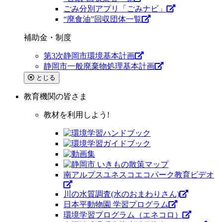
ごみ分別アプリ「ごみナビ」
“廃食油”回収団体一覧
補助金・制度
第3次静岡市環境基本計画
静岡市一般廃棄物処理基本計画
とじる
教育機関
の皆さま
教材を利用しよう!
南アルプスユネスコエコパーク教育ビデオ
川の水質調査(水のおまわりさん)
日本平動物園 学習プログラム
環境学習プログラム（エネコロ）