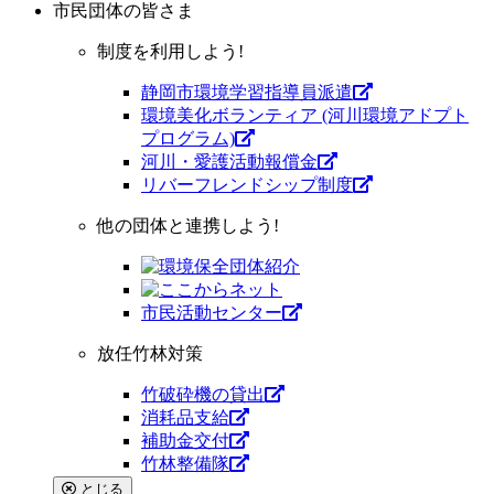
市民団体
の皆さま
制度を利用しよう!
静岡市環境学習指導員派遣
環境美化ボランティア (河川環境アドプト
プログラム)
河川・愛護活動報償金
リバーフレンドシップ制度
他の団体と連携しよう!
市⺠活動センター
放任竹林対策
竹破砕機の貸出
消耗品支給
補助金交付
竹林整備隊
とじる