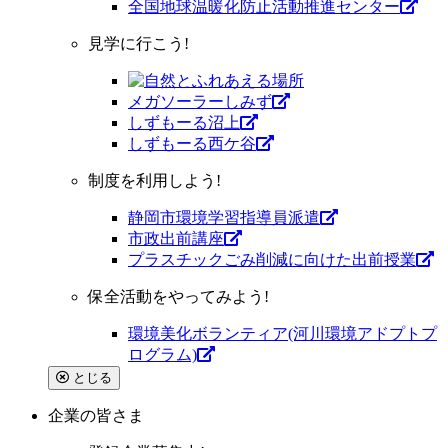
全国地球温暖化防止活動推進センター
見学に行こう!
メガソーラーしみず
しずもーる沼上
しずもーる⻄ケ谷
制度を利用しよう!
静岡市環境学習指導員派遣
市政出前講座
プラスチックごみ削減に向けた出前授業
保全活動をやってみよう!
環境美化ボランティア(河川環境アドプトプ
ログラム)
とじる
企業
の皆さま