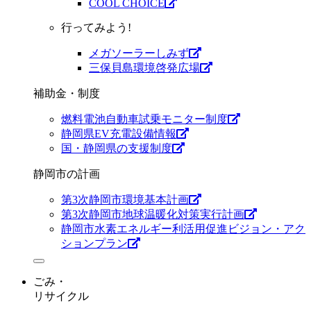
COOL CHOICE
行ってみよう!
メガソーラーしみず
三保貝島環境啓発広場
補助金・制度
燃料電池自動車試乗モニター制度
静岡県EV充電設備情報
国・静岡県の支援制度
静岡市の計画
第3次静岡市環境基本計画
第3次静岡市地球温暖化対策実行計画
静岡市水素エネルギー利活用促進ビジョン・アク
ションプラン
ごみ・
リサイクル