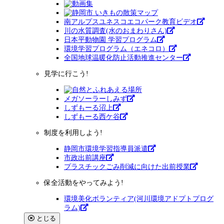
南アルプスユネスコエコパーク教育ビデオ
川の水質調査(水のおまわりさん)
日本平動物園 学習プログラム
環境学習プログラム（エネコロ）
全国地球温暖化防止活動推進センター
見学に行こう!
メガソーラーしみず
しずもーる沼上
しずもーる⻄ケ谷
制度を利用しよう!
静岡市環境学習指導員派遣
市政出前講座
プラスチックごみ削減に向けた出前授業
保全活動をやってみよう!
環境美化ボランティア(河川環境アドプトプログ
ラム)
とじる