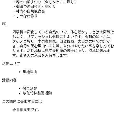
・春の山菜まつり（含むタケノコ堀り）
・棚田での田植え～稲刈り
・林内の自然観察会
・しめなわ作り
PR
四季折々変化している自然の中で、体を動かすことは大変気持
ちよく、リフレッシュし健康にもよいです。会員の皆さんは、
タケノコ堀り、木の実採取、自然観察、大自然の中での汗か
き、自分の望む里山つくり等、自分のやりたい事を楽しんでお
ります。活動場所は県立美術館の裏手にあり、簡単に来れま
す。皆さんの入会をお待ちします。
活動エリア
里地里山
活動内容
保全活動
放任竹林整備活動
この団体に参加するには
会員募集中です。