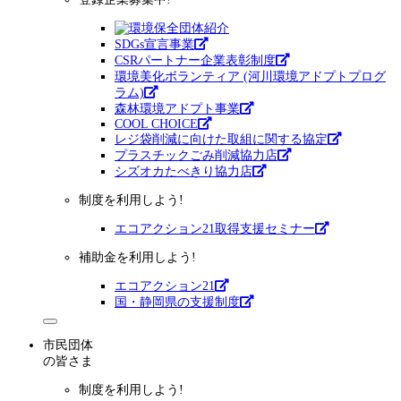
SDGs宣言事業
CSRパートナー企業表彰制度
環境美化ボランティア (河川環境アドプトプログ
ラム)
森林環境アドプト事業
COOL CHOICE
レジ袋削減に向けた取組に関する協定
プラスチックごみ削減協力店
シズオカたべきり協力店
制度を利用しよう!
エコアクション21取得支援セミナー
補助金を利用しよう!
エコアクション21
国・静岡県の支援制度
市民団体
の皆さま
制度を利用しよう!