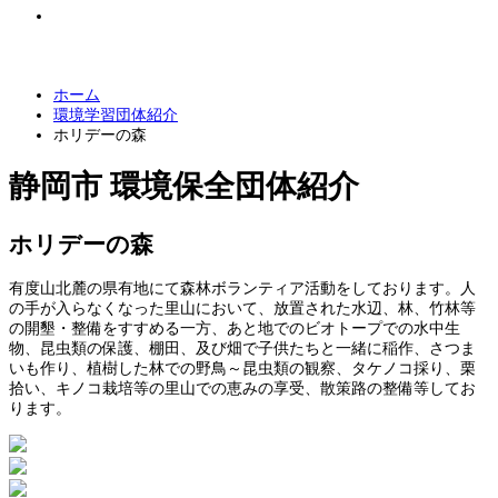
小
中
大
文字サイズ
ホーム
環境学習団体紹介
ホリデーの森
静岡市
環境保全団体紹介
ホリデーの森
有度山北麓の県有地にて森林ボランティア活動をしております。人
の手が入らなくなった里山において、放置された水辺、林、竹林等
の開墾・整備をすすめる一方、あと地でのビオトープでの水中生
物、昆虫類の保護、棚田、及び畑で子供たちと一緒に稲作、さつま
いも作り、植樹した林での野鳥～昆虫類の観察、タケノコ採り、栗
拾い、キノコ栽培等の里山での恵みの享受、散策路の整備等してお
ります。