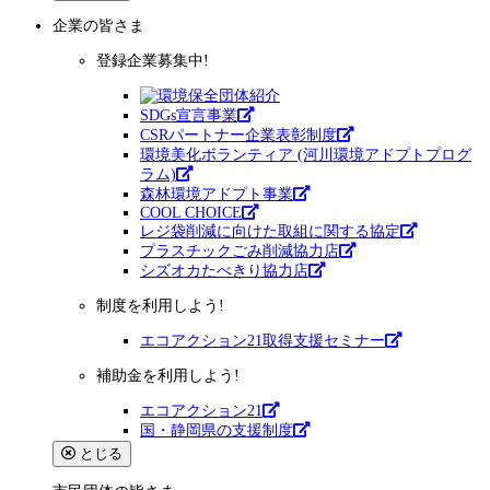
企業
の皆さま
登録企業募集中!
SDGs宣言事業
CSRパートナー企業表彰制度
環境美化ボランティア (河川環境アドプトプログ
ラム)
森林環境アドプト事業
COOL CHOICE
レジ袋削減に向けた取組に関する協定
プラスチックごみ削減協力店
シズオカたべきり協力店
制度を利用しよう!
エコアクション21取得支援セミナー
補助金を利用しよう!
エコアクション21
国・静岡県の支援制度
とじる