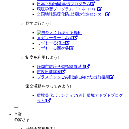
日本平動物園 学習プログラム
環境学習プログラム（エネコロ）
全国地球温暖化防止活動推進センター
見学に行こう!
メガソーラーしみず
しずもーる沼上
しずもーる⻄ケ谷
制度を利用しよう!
静岡市環境学習指導員派遣
市政出前講座
プラスチックごみ削減に向けた出前授業
保全活動をやってみよう!
環境美化ボランティア(河川環境アドプトプログ
ラム)
企業
の皆さま
登録企業募集中!