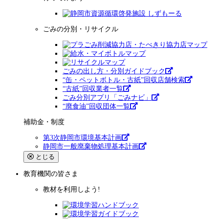
ごみの分別・リサイクル
ごみの出し方・分別ガイドブック
“缶・ペットボトル・古紙”回収店舗検索
“古紙”回収業者一覧
ごみ分別アプリ「ごみナビ」
“廃食油”回収団体一覧
補助金・制度
第3次静岡市環境基本計画
静岡市一般廃棄物処理基本計画
とじる
教育機関
の皆さま
教材を利用しよう!