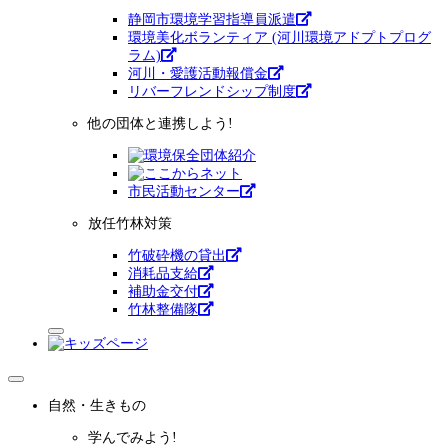
静岡市環境学習指導員派遣
環境美化ボランティア (河川環境アドプトプログ
ラム)
河川・愛護活動報償金
リバーフレンドシップ制度
他の団体と連携しよう!
市⺠活動センター
放任竹林対策
竹破砕機の貸出
消耗品支給
補助金交付
竹林整備隊
自然・生きもの
学んでみよう!