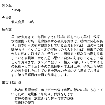
設立年
2015年
会員数
個人会員：23名
紹介文
里山が大好きで、毎日のように現場に顔を出して草刈～伐採～
水辺整備～野鳥・昆虫観察する会員もおれば、植物に関心があ
り、四季折々の樹木観察をしている会員もおれば、山の幸に興
味があり、タケノコ～木の実探しの名人もおれば、棚田での米
作りに熱心に取り組み、子供たちに田植え・稲刈りの場を提供
している会員等、皆さん思い思いに自分の好きなことをして楽
しんでおります。タケノコ堀り～田植え～稲刈り～サツマイモ
の収穫～カブトムシ等の昆虫採取～木工細工等、子供たちが喜
ぶ企画を楽しみにしている子連れの会員の方も増えておりま
す。第３日曜日は全員で作業をします。
主な活動計画
・林内の整理整頓：ホリデーの森は市民の憩いの場にもなって
いるため、定期的に草刈り、伐採をします
・竹林の整備：放置された林～竹林の伐採
・散策路の整備