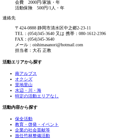
会費 2000円/家族・年
活動保険 500円/1人・年
連絡先
〒424-0888 静岡市清水区中之郷2-23-11
TEL：(054)345-3640 又は 携帯：080-1612-2396
FAX：(054)345-3640
メール：oishimasanori@hotmail.com
担当者：大石 正教
活動エリアから探す
南アルプス
オクシズ
里地里山
水辺・川・海
特定の活動エリアなし
活動内容から探す
保全活動
教育・啓発・イベント
企業の社会貢献等
放任竹林整備活動