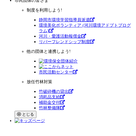
市民団体
の皆さま
制度を利用しよう!
静岡市環境学習指導員派遣
環境美化ボランティア (河川環境アドプトプログ
ラム)
河川・愛護活動報償金
リバーフレンドシップ制度
他の団体と連携しよう!
市⺠活動センター
放任竹林対策
竹破砕機の貸出
消耗品支給
補助金交付
竹林整備隊
とじる